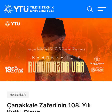
Ana
içeriğe
atla
HABERLER
Çanakkale Zaferi'nin 108. Yılı