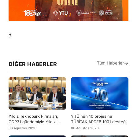
1
Tüm Haberler
DIĞER HABERLER
Yıldız Teknopark Firmaları,
YTÜ'nün 10 projesine
COP31 gündemiyle Yıldız-
TÜBİTAK ARDEB 1001 desteği
Tech buluşmasında bir araya
06 Ağustos 2026
06 Ağustos 2026
geldi