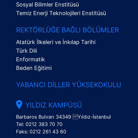
Sosyal Bilimler Enstitüsü
Temiz Enerji Teknolojileri Enstitüsü
Alt
Menü
REKTÖRLÜĞE BAĞLI BÖLÜMLER
Atatürk İlkeleri ve İnkılap Tarihi
Türk Dili
Enformatik
Beden Eğitimi
YABANCI DILLER YÜKSEKOKULU
YILDIZ KAMPÜSÜ
Barbaros Bulvarı 34349 Yıldız-İstanbul
Tel: 0212 383 70 70
Faks: 0212 261 43 60