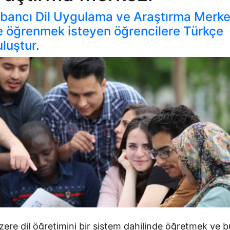
bancı Dil Uygulama ve Araştırma Merke
kçe öğrenmek isteyen öğrencilere Türkçe
luştur.
zere dil öğretimini bir sistem dahilinde öğretmek ve b