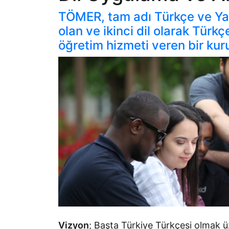
TÖMER, tam adı Türkçe ve Ya
olan ve ikinci dil olarak Tür
öğretim hizmeti veren bir kuru
Vizyon
; Başta Türkiye Türkçesi olmak ü