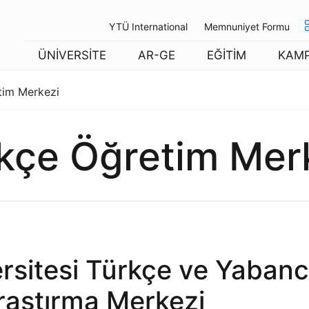
YTÜ International
Memnuniyet Formu
ÜNİVERSİTE
AR-GE
EĞİTİM
KAM
tim Merkezi
kçe Öğretim Mer
ersitesi Türkçe ve Yabanc
raştırma Merkezi