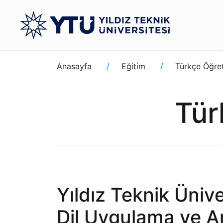
Ana
içeriğe
atla
Sayfa
Anasayfa
Eğitim
Türkçe Öğre
yolu
Tür
Yıldız Teknik Üniv
Dil Uygulama ve A