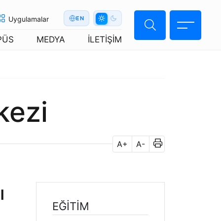
Uygulamalar
EN
PÜS
MEDYA
İLETİŞİM
kezi
A+
A-
ı
EĞİTİM