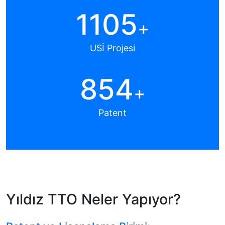
1105
+
USİ Projesi
854
+
Patent
Yıldız TTO Neler Yapıyor?