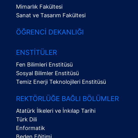
Mimarlık Fakültesi
Sanat ve Tasarım Fakültesi
ÖĞRENCI DEKANLIĞI
ENSTITÜLER
Fen Bilimleri Enstitüsü
Sosyal Bilimler Enstitüsü
Temiz Enerji Teknolojileri Enstitüsü
Alt
Menü
REKTÖRLÜĞE BAĞLI BÖLÜMLER
Atatürk İlkeleri ve İnkılap Tarihi
Türk Dili
Enformatik
Beden Eğitimi