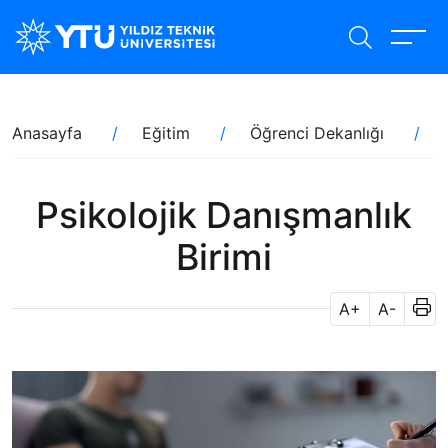
Ana
içeriğe
atla
Sayfa
Anasayfa
Eğitim
Öğrenci Dekanlığı
yolu
Psikolojik Danışmanlık
Birimi
A+
A-