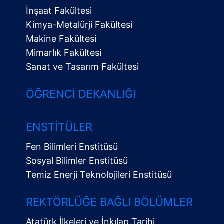
İnşaat Fakültesi
Kimya-Metalürji Fakültesi
Makine Fakültesi
Mimarlık Fakültesi
Sanat ve Tasarım Fakültesi
ÖĞRENCI DEKANLIĞI
ENSTITÜLER
Fen Bilimleri Enstitüsü
Sosyal Bilimler Enstitüsü
Temiz Enerji Teknolojileri Enstitüsü
Alt
Menü
REKTÖRLÜĞE BAĞLI BÖLÜMLER
Atatürk İlkeleri ve İnkılap Tarihi