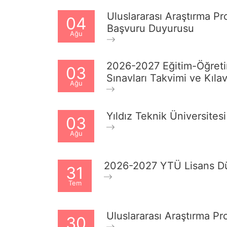
Uluslararası Araştırma P
04
Başvuru Duyurusu
Ağu
2026-2027 Eğitim-Öğretim
03
Sınavları Takvimi ve Kıla
Ağu
Yıldız Teknik Üniversite
03
Ağu
2026-2027 YTÜ Lisans Dü
31
Tem
Uluslararası Araştırma Pr
30