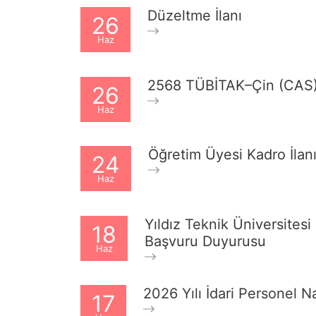
Düzeltme İlanı
26
Haz
2568 TÜBİTAK–Çin (CAS) İk
26
Haz
Öğretim Üyesi Kadro İlan
24
Haz
Yıldız Teknik Üniversitesi
18
Başvuru Duyurusu
Haz
2026 Yılı İdari Personel N
17