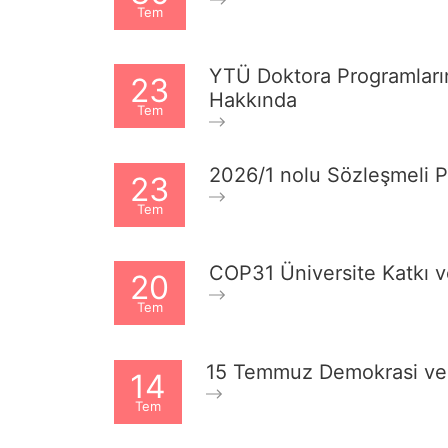
Tem
YTÜ Doktora Programların
23
Hakkında
Tem
2026/1 nolu Sözleşmeli Pe
23
Tem
COP31 Üniversite Katkı ve
20
Tem
15 Temmuz Demokrasi ve M
14
Tem