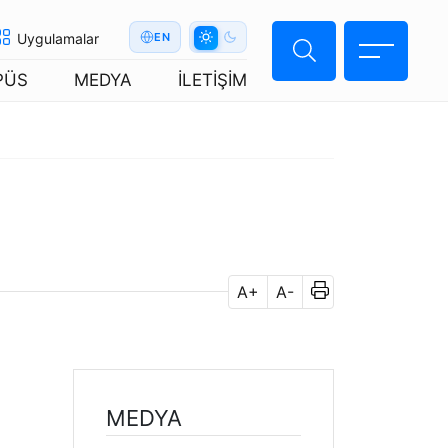
Uygulamalar
EN
PÜS
MEDYA
İLETİŞİM
A+
A-
MEDYA