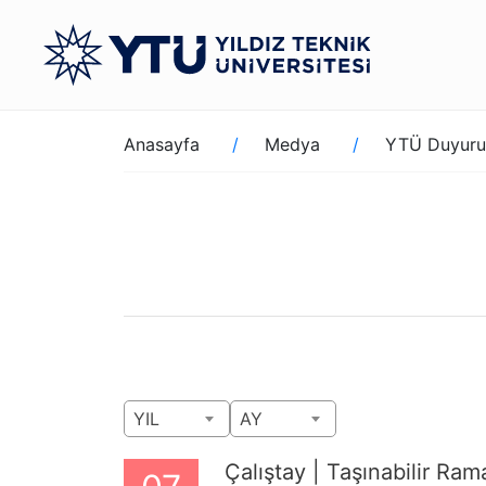
Ana
içeriğe
atla
Sayfa
Anasayfa
Medya
YTÜ Duyuru
yolu
YIL
AY
Çalıştay | Taşınabilir Ram