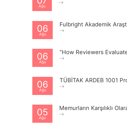
07
Ağu
Fulbright Akademik Araşt
06
Ağu
“How Reviewers Evaluate
06
Ağu
TÜBİTAK ARDEB 1001 Progr
06
Ağu
Memurların Karşılıklı Ola
05
Ağu