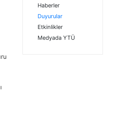
Haberler
Duyurular
Etkinlikler
Medyada YTÜ
uru
ı