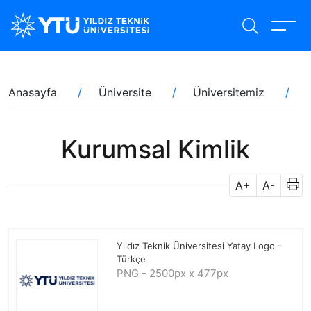
Ana
içeriğe
atla
Sayfa
Anasayfa
Üniversite
Üniversitemiz
yolu
Kurumsal Kimlik
A+
A-
Yıldız Teknik Üniversitesi Yatay Logo -
Türkçe
PNG - 2500px x 477px