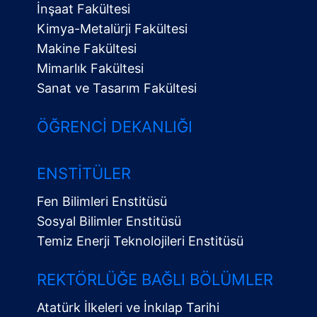
İnşaat Fakültesi
Kimya-Metalürji Fakültesi
Makine Fakültesi
Mimarlık Fakültesi
Sanat ve Tasarım Fakültesi
ÖĞRENCI DEKANLIĞI
ENSTITÜLER
Fen Bilimleri Enstitüsü
Sosyal Bilimler Enstitüsü
Temiz Enerji Teknolojileri Enstitüsü
Alt
Menü
REKTÖRLÜĞE BAĞLI BÖLÜMLER
Atatürk İlkeleri ve İnkılap Tarihi