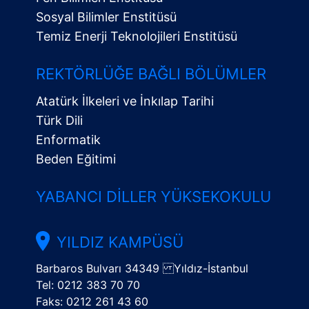
Sosyal Bilimler Enstitüsü
Temiz Enerji Teknolojileri Enstitüsü
Alt
Menü
REKTÖRLÜĞE BAĞLI BÖLÜMLER
Atatürk İlkeleri ve İnkılap Tarihi
Türk Dili
Enformatik
Beden Eğitimi
YABANCI DILLER YÜKSEKOKULU
YILDIZ KAMPÜSÜ
Barbaros Bulvarı 34349 Yıldız-İstanbul
Tel: 0212 383 70 70
Faks: 0212 261 43 60