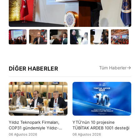
Tüm Haberler
DIĞER HABERLER
Yıldız Teknopark Firmaları,
YTÜ'nün 10 projesine
COP31 gündemiyle Yıldız-
TÜBİTAK ARDEB 1001 desteği
Tech buluşmasında bir araya
06 Ağustos 2026
06 Ağustos 2026
geldi