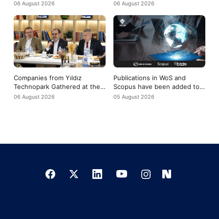
Support to Fedu
06 August 2026
06 August 2026
Companies from Yıldız
Publications in WoS and
Technopark Gathered at the
Scopus have been added to
Yıldız-Tech Meeting to
the evaluation criteria for
06 August 2026
05 August 2026
Discuss the COP31 Agenda
TÜBİTAK 2219 applications