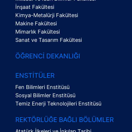
İnşaat Fakültesi
Kimya-Metalürji Fakültesi
Makine Fakültesi
Mimarlık Fakültesi
Sanat ve Tasarım Fakültesi
ÖĞRENCI DEKANLIĞI
ENSTITÜLER
Fen Bilimleri Enstitüsü
Sosyal Bilimler Enstitüsü
Temiz Enerji Teknolojileri Enstitüsü
Alt
Menü
REKTÖRLÜĞE BAĞLI BÖLÜMLER
Atatürk İlkeleri ve İnkılap Tarihi