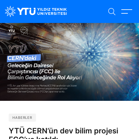
Ana
içeriğe
atla
HABERLER
YTÜ CERN’ün dev bilim projesi