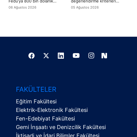
Fedu’ya 800 bin dolarlık
değerlendirme kriterleri
yatırım desteği
arasına WoS ve Scopus
06 Ağustos 2026
05 Ağustos 2026
yayınları da girdi
FAKÜLTELER
Eğitim Fakültesi
Elektrik-Elektronik Fakültesi
Fen-Edebiyat Fakültesi
Gemi İnşaatı ve Denizcilik Fakültesi
İktisadi ve İdari Bilimler Fakültesi