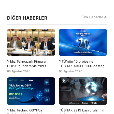
Tüm Haberler
DIĞER HABERLER
Yıldız Teknopark Firmaları,
YTÜ'nün 10 projesine
COP31 gündemiyle Yıldız-
TÜBİTAK ARDEB 1001 desteği
Tech buluşmasında bir araya
06 Ağustos 2026
06 Ağustos 2026
geldi
Yıldız Techno GSYF’den
TÜBİTAK 2219 başvurularının