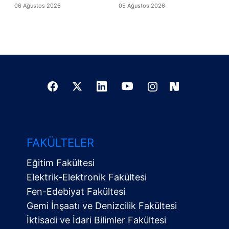
yatırım desteği
arasına WoS ve Scopus
06 Ağustos 2026
05 Ağustos 2026
yayınları da girdi
FAKÜLTELER
Eğitim Fakültesi
Elektrik-Elektronik Fakültesi
Fen-Edebiyat Fakültesi
Gemi İnşaatı ve Denizcilik Fakültesi
İktisadi ve İdari Bilimler Fakültesi