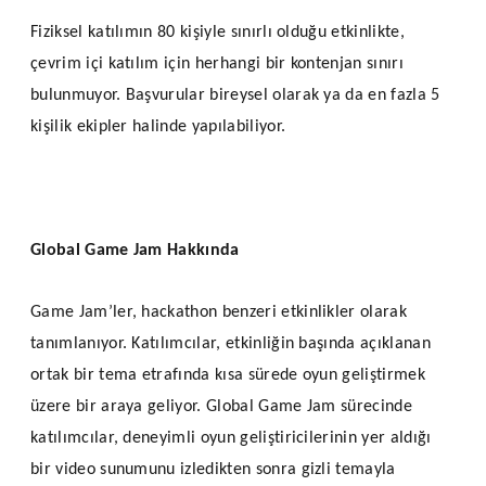
Fiziksel katılımın 80 kişiyle sınırlı olduğu etkinlikte,
çevrim içi katılım için herhangi bir kontenjan sınırı
bulunmuyor. Başvurular bireysel olarak ya da en fazla 5
kişilik ekipler halinde yapılabiliyor.
Global Game Jam Hakkında
Game Jam’ler, hackathon benzeri etkinlikler olarak
tanımlanıyor. Katılımcılar, etkinliğin başında açıklanan
ortak bir tema etrafında kısa sürede oyun geliştirmek
üzere bir araya geliyor. Global Game Jam sürecinde
katılımcılar, deneyimli oyun geliştiricilerinin yer aldığı
bir video sunumunu izledikten sonra gizli temayla