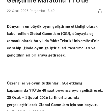
Geliştirme Maratonu YTÜ’de
22 Ocak 2026 Perşembe 13:49
Dünyanın en büyük oyun geliştirme etkinliği olarak
kabul edilen Global Game Jam (GGJ), dünyayla eş
zamanlı olarak bu yıl da Yıldız Teknik Üniversitesi’nin
ev sahipliğinde oyun geliştiricileri, tasarımcıları ve
genç zihinleri bir araya getirecek.
Öğrenciler ve oyun tutkunları, GGJ etkinliği
kapsamında YTÜ’de 48 saat boyunca oyun geliştirecek.
30 Ocak – 1 Şubat 2026 tarihleri arasında
gerçekleştirilecek Global Game Jam için son başvuru