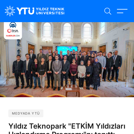
Ana
içeriğe
atla
MEDYADA YTÜ
Yıldız Teknopark "ETKİM Yıldızları