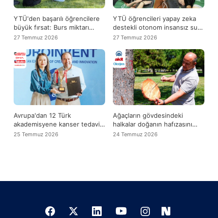
YTÜ'den başarılı öğrencilere
YTÜ öğrencileri yapay zeka
büyük fırsat: Burs miktarı
destekli otonom insansız su
yükseldi
altı aracı geliştirdi
27 Temmuz 2026
27 Temmuz 2026
Avrupa'dan 12 Türk
Ağaçların gövdesindeki
akademisyene kanser tedavisi
halkalar doğanın hafızasını
madalyası
taşıyor
25 Temmuz 2026
24 Temmuz 2026