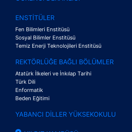
ENSTITÜLER
Fen Bilimleri Enstitüsü
Sosyal Bilimler Enstitüsü
Temiz Enerji Teknolojileri Enstitüsü
Alt
Menü
REKTÖRLÜĞE BAĞLI BÖLÜMLER
Atatürk İlkeleri ve İnkılap Tarihi
Türk Dili
Enformatik
Beden Eğitimi
YABANCI DILLER YÜKSEKOKULU