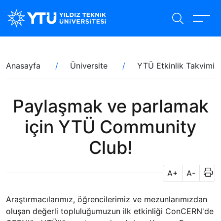
Ana
içeriğe
atla
Sayfa
Anasayfa
Üniversite
YTÜ Etkinlik Takvimi
yolu
Paylaşmak ve parlamak
için YTÜ Community
Club!
A+
A-
Araştırmacılarımız, öğrencilerimiz ve mezunlarımızdan
oluşan değerli topluluğumuzun ilk etkinliği ConCERN'de