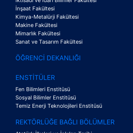
İktisadi ve İdari Bilimler Fakültesi
İnşaat Fakültesi
Kimya-Metalürji Fakültesi
Makine Fakültesi
Mimarlık Fakültesi
Sanat ve Tasarım Fakültesi
ÖĞRENCI DEKANLIĞI
ENSTITÜLER
Fen Bilimleri Enstitüsü
Sosyal Bilimler Enstitüsü
Temiz Enerji Teknolojileri Enstitüsü
Alt
Menü
REKTÖRLÜĞE BAĞLI BÖLÜMLER