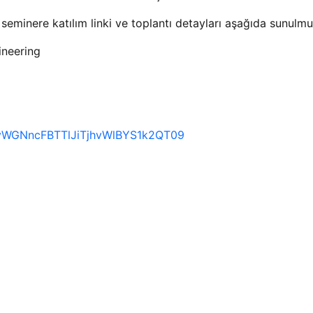
seminere katılım linki ve toplantı detayları aşağıda sunulmu
ineering
cvWGNncFBTTlJiTjhvWlBYS1k2QT09