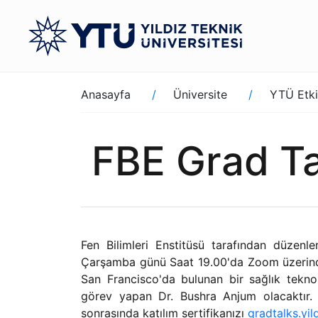
Ana
içeriğe
atla
Sayfa
Anasayfa
Üniversite
YTÜ Etki
yolu
FBE Grad Ta
Fen Bilimleri Enstitüsü tarafından düzenl
Çarşamba günü Saat 19.00'da Zoom üzerinden
San Francisco'da bulunan bir sağlık tekno
görev yapan Dr. Bushra Anjum olacaktır. Ko
sonrasında katılım sertifikanızı
gradtalks.yil