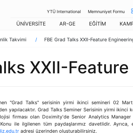
YTÜ International
Memnuniyet Formu
ÜNİVERSİTE
AR-GE
EĞİTİM
KAM
nlik Takvimi
FBE Grad Talks XXII-Feature Engineerin
lks XXII-Feature
enen "Grad Talks" serisinin yirmi ikinci semineri 02 Ma
 yapılacaktır. Grad Talks Seminer Serisinin yirmi ikinci 
lojisi firması olan Doximity'de Senior Analytics Manager
nu ile ilgilenen tüm paydaşlarımız davetlidir. Ayrıca, e
diz.edu.tr
adresi üzerinden oluşturabilirsiniz.