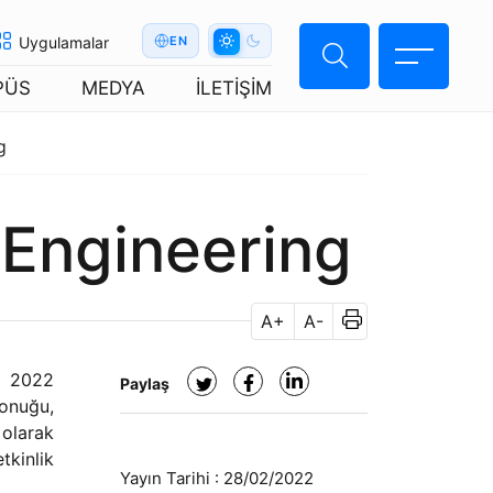
Uygulamalar
EN
PÜS
MEDYA
İLETİŞİM
g
 Engineering
A+
A-
rt 2022
Paylaş
konuğu,
 olarak
tkinlik
Yayın Tarihi :
28/02/2022