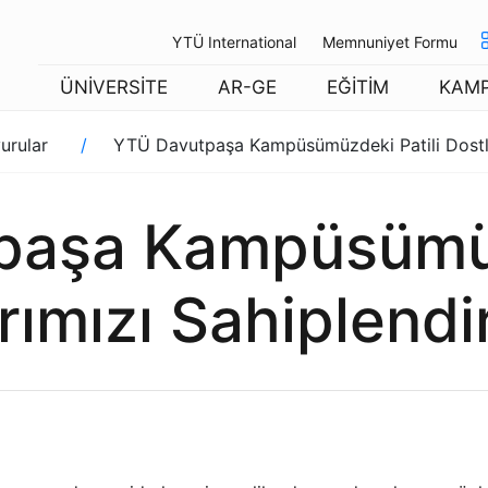
YTÜ International
Memnuniyet Formu
ÜNİVERSİTE
AR-GE
EĞİTİM
KAM
urular
YTÜ Davutpaşa Kampüsümüzdeki Patili Dostla
aşa Kampüsümüz
rımızı Sahiplendi