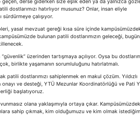
eçen, derse giderken size eşlik eden ya da yalnızca gözle
atili dostlarımızı hatırlıyor musunuz? Onlar, insan eliyle
ı sürdürmeye çalışıyor.
leri, yasal mevzuat gereği kısa süre içinde kampüsümüzde
 kampüsümüzde bulunan patili dostlarımızın geleceği, bugün
killenecek.
“güvenlik” üzerinden tartışmaya açılıyor. Oysa bu dostlarım
çok, birlikte yaşamanın sorumluluğunu hatırlatmalı.
k patili dostlarımızı sahiplenmek en makul çözüm. Yıldızlı
in onayı ve desteği, YTÜ Mezunlar Koordinatörlüğü ve Pati 
erliği başlatıyoruz.
vunmasız olana yaklaşımıyla ortaya çıkar. Kampüsümüzdeki 
onlara sahip çıkmak, kim olduğumuzu ve kim olmak istediğim