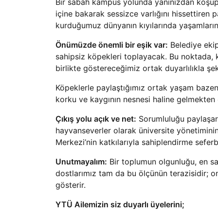
Bir sabah kampüs yolunda yanınızdan koşup g
içine bakarak sessizce varlığını hissettiren p
kurduğumuz dünyanın kıyılarında yaşamların
Önümüzde önemli bir eşik var:
Belediye ekip
sahipsiz köpekleri toplayacak. Bu noktada,
birlikte göstereceğimiz ortak duyarlılıkla şe
Köpeklerle paylaştığımız ortak yaşam bazen 
korku ve kaygının nesnesi haline gelmekten 
Çıkış yolu açık ve net:
Sorumluluğu paylaşara
hayvanseverler olarak üniversite yönetimin
Merkezi’nin katkılarıyla sahiplendirme seferb
Unutmayalım:
Bir toplumun olgunluğu, en sa
dostlarımız tam da bu ölçünün terazisidir; 
gösterir.
YTÜ Ailemizin siz duyarlı üyelerini;