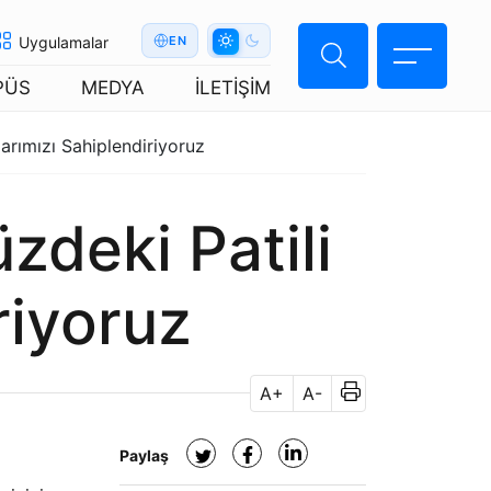
Uygulamalar
EN
PÜS
MEDYA
İLETİŞİM
rımızı Sahiplendiriyoruz
deki Patili
riyoruz
A+
A-
Paylaş