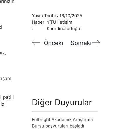
rinizin
Yayın Tarihi :
16/10/2025
Haber
YTÜ İletişim
ki
:
Koordinatörlüğü
Önceki
Sonraki
ız,
Yaşam
patili
Diğer Duyurular
izi
Fulbright Akademik Araştırma
Bursu başvuruları başladı