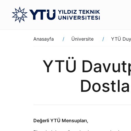
Ana
içeriğe
atla
Sayfa
Anasayfa
Üniversite
YTÜ Duy
yolu
YTÜ Davutp
Dostla
Değerli YTÜ Mensupları,