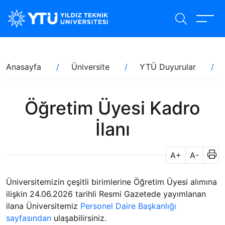
Ana
içeriğe
atla
Sayfa
Anasayfa
Üniversite
YTÜ Duyurular
yolu
Öğretim Üyesi Kadro
İlanı
A+
A-
Üniversitemizin çeşitli birimlerine Öğretim Üyesi alımına
ilişkin 24.06.2026 tarihli Resmi Gazetede yayımlanan
ilana Üniversitemiz
Personel Daire Başkanlığı
sayfasından
ulaşabilirsiniz.