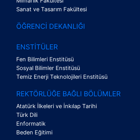
Mimarlık Fakültesi
Sanat ve Tasarım Fakültesi
ÖĞRENCI DEKANLIĞI
ENSTITÜLER
Fen Bilimleri Enstitüsü
Sosyal Bilimler Enstitüsü
Temiz Enerji Teknolojileri Enstitüsü
Alt
Menü
REKTÖRLÜĞE BAĞLI BÖLÜMLER
Atatürk İlkeleri ve İnkılap Tarihi
Türk Dili
Enformatik
Beden Eğitimi