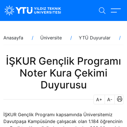
Ana
içeriğe
atla
Sayfa
Anasayfa
Üniversite
YTÜ Duyurular
yolu
İŞKUR Gençlik Programı
Noter Kura Çekimi
Duyurusu
A+
A-
İŞKUR Gençlik Programı kapsamında Üniversitemiz
Davutpaşa Kampüsünde çalışacak olan 1.184 öğrencinin