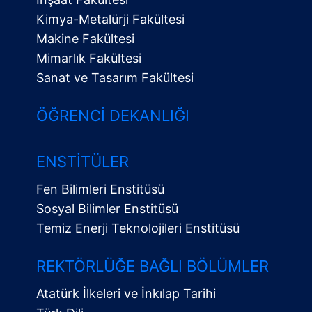
Kimya-Metalürji Fakültesi
Makine Fakültesi
Mimarlık Fakültesi
Sanat ve Tasarım Fakültesi
ÖĞRENCI DEKANLIĞI
ENSTITÜLER
Fen Bilimleri Enstitüsü
Sosyal Bilimler Enstitüsü
Temiz Enerji Teknolojileri Enstitüsü
Alt
Menü
REKTÖRLÜĞE BAĞLI BÖLÜMLER
Atatürk İlkeleri ve İnkılap Tarihi