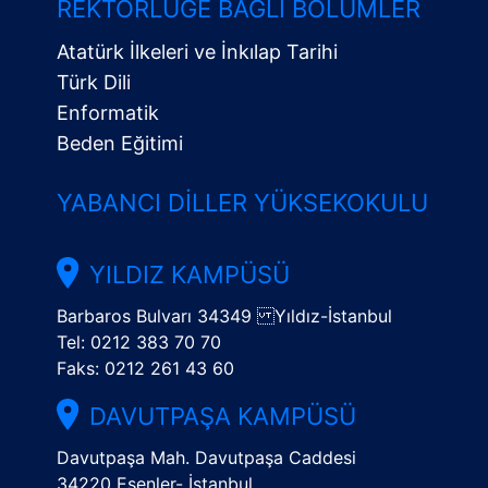
Menü
REKTÖRLÜĞE BAĞLI BÖLÜMLER
Atatürk İlkeleri ve İnkılap Tarihi
Türk Dili
Enformatik
Beden Eğitimi
YABANCI DILLER YÜKSEKOKULU
YILDIZ KAMPÜSÜ
Barbaros Bulvarı 34349 Yıldız-İstanbul
Tel: 0212 383 70 70
Faks: 0212 261 43 60
DAVUTPAŞA KAMPÜSÜ
Davutpaşa Mah. Davutpaşa Caddesi
34220 Esenler- İstanbul