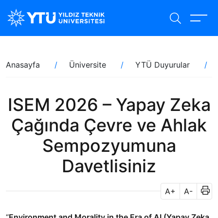
Ana
içeriğe
atla
Sayfa
Anasayfa
Üniversite
YTÜ Duyurular
yolu
ISEM 2026 – Yapay Zeka
Çağında Çevre ve Ahlak
Sempozyumuna
Davetlisiniz
A+
A-
“
Environment and Morality in the Era of AI (Yapay Zeka