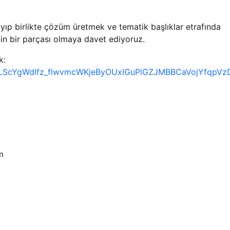
yıp birlikte çözüm üretmek ve tematik başlıklar etrafında
cin bir parçası olmaya davet ediyoruz.
k:
IpQLScYgWdlfz_flwvmcWKjeByOUxIGuPlGZJMBBCaVojYfqpVz
m