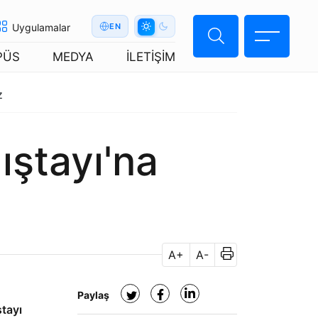
Uygulamalar
EN
PÜS
MEDYA
İLETİŞİM
z
ıştayı'na
A+
A-
Paylaş
tayı