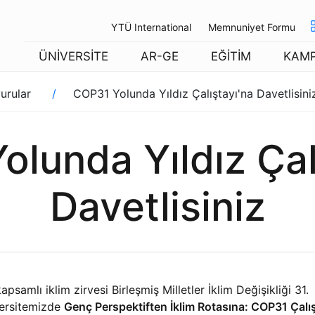
YTÜ International
Memnuniyet Formu
ÜNİVERSİTE
AR-GE
EĞİTİM
KAM
urular
COP31 Yolunda Yıldız Çalıştayı'na Davetlisini
lunda Yıldız Çal
Davetlisiniz
amlı iklim zirvesi Birleşmiş Milletler İklim Değişikliği 31.
versitemizde
Genç Perspektiften İklim Rotasına: COP31 Çalış