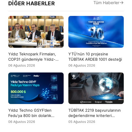
Tüm Haberler
DIĞER HABERLER
Yıldız Teknopark Firmaları,
YTÜ'nün 10 projesine
COP31 gündemiyle Yıldız-
TÜBİTAK ARDEB 1001 desteği
Tech buluşmasında bir araya
06 Ağustos 2026
06 Ağustos 2026
geldi
Yıldız Techno GSYF’den
TÜBİTAK 2219 başvurularının
Fedu’ya 800 bin dolarlık
değerlendirme kriterleri
yatırım desteği
arasına WoS ve Scopus
06 Ağustos 2026
05 Ağustos 2026
yayınları da girdi