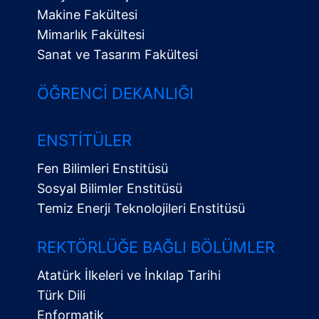
Makine Fakültesi
Mimarlık Fakültesi
Sanat ve Tasarım Fakültesi
ÖĞRENCI DEKANLIĞI
ENSTITÜLER
Fen Bilimleri Enstitüsü
Sosyal Bilimler Enstitüsü
Temiz Enerji Teknolojileri Enstitüsü
Alt
Menü
REKTÖRLÜĞE BAĞLI BÖLÜMLER
Atatürk İlkeleri ve İnkılap Tarihi
Türk Dili
Enformatik