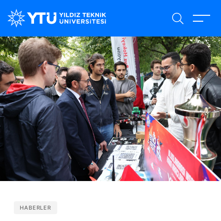
Ana
içeriğe
atla
HABERLER