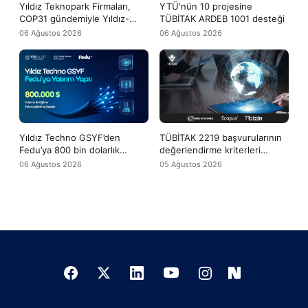
Yıldız Teknopark Firmaları,
YTÜ'nün 10 projesine
COP31 gündemiyle Yıldız-
TÜBİTAK ARDEB 1001 desteği
Tech buluşmasında bir araya
06 Ağustos 2026
06 Ağustos 2026
geldi
Yıldız Techno GSYF’den
TÜBİTAK 2219 başvurularının
Fedu’ya 800 bin dolarlık
değerlendirme kriterleri
yatırım desteği
arasına WoS ve Scopus
06 Ağustos 2026
05 Ağustos 2026
yayınları da girdi