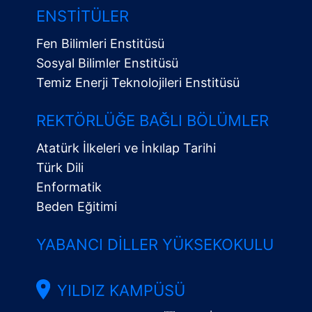
ENSTITÜLER
Fen Bilimleri Enstitüsü
Sosyal Bilimler Enstitüsü
Temiz Enerji Teknolojileri Enstitüsü
Alt
Menü
REKTÖRLÜĞE BAĞLI BÖLÜMLER
Atatürk İlkeleri ve İnkılap Tarihi
Türk Dili
Enformatik
Beden Eğitimi
YABANCI DILLER YÜKSEKOKULU
YILDIZ KAMPÜSÜ