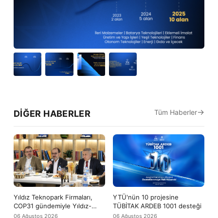
Tüm Haberler
DIĞER HABERLER
Yıldız Teknopark Firmaları,
YTÜ'nün 10 projesine
COP31 gündemiyle Yıldız-
TÜBİTAK ARDEB 1001 desteği
Tech buluşmasında bir araya
06 Ağustos 2026
06 Ağustos 2026