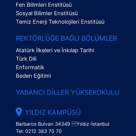
Fen Bilimleri Enstitüsü
Sosyal Bilimler Enstitüsü
Temiz Enerji Teknolojileri Enstitüsü
Alt
Menü
REKTÖRLÜĞE BAĞLI BÖLÜMLER
Atatürk İlkeleri ve İnkılap Tarihi
Türk Dili
Enformatik
Beden Eğitimi
YABANCI DILLER YÜKSEKOKULU
YILDIZ KAMPÜSÜ
Barbaros Bulvarı 34349 Yıldız-İstanbul
Tel: 0212 383 70 70