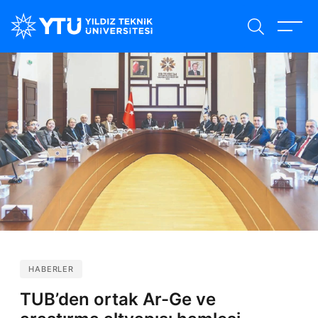
Ana
içeriğe
atla
HABERLER
TUB’den ortak Ar-Ge ve