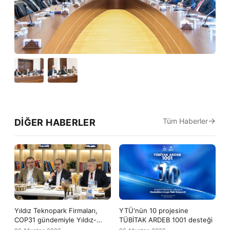
Tüm Haberler
DIĞER HABERLER
Yıldız Teknopark Firmaları,
YTÜ'nün 10 projesine
COP31 gündemiyle Yıldız-
TÜBİTAK ARDEB 1001 desteği
Tech buluşmasında bir araya