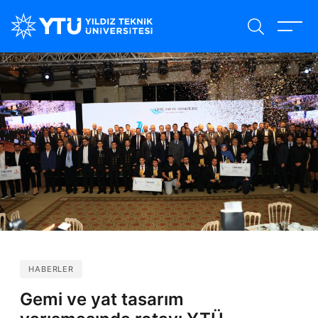
Ana
içeriğe
atla
HABERLER
Gemi ve yat tasarım