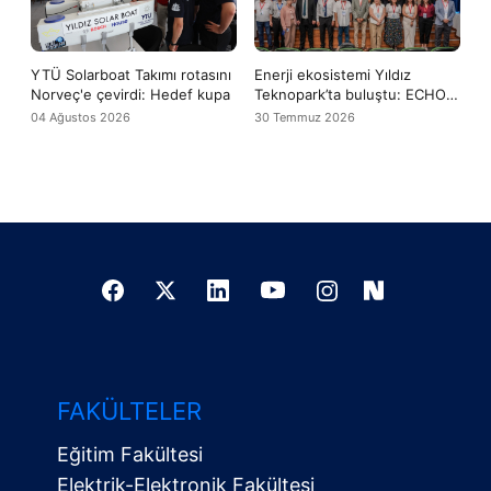
YTÜ Solarboat Takımı rotasını
Enerji ekosistemi Yıldız
Norveç'e çevirdi: Hedef kupa
Teknopark’ta buluştu: ECHO
Türkiye Hub tanıtıldı
04 Ağustos 2026
30 Temmuz 2026
FAKÜLTELER
Eğitim Fakültesi
Elektrik-Elektronik Fakültesi