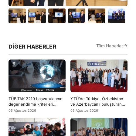
Tüm Haberler
DIĞER HABERLER
TÜBİTAK 2219 başvurularının
YTÜ'de Türkiye, Özbekistan
değerlendirme kriterleri
ve Azerbaycan'ı buluşturan
arasına WoS ve Scopus
uluslararası yaz okulu başladı
05 Ağustos 2026
05 Ağustos 2026
yayınları da girdi