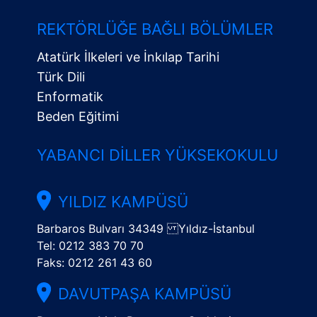
Alt
Menü
REKTÖRLÜĞE BAĞLI BÖLÜMLER
Atatürk İlkeleri ve İnkılap Tarihi
Türk Dili
Enformatik
Beden Eğitimi
YABANCI DILLER YÜKSEKOKULU
YILDIZ KAMPÜSÜ
Barbaros Bulvarı 34349 Yıldız-İstanbul
Tel: 0212 383 70 70
Faks: 0212 261 43 60
DAVUTPAŞA KAMPÜSÜ