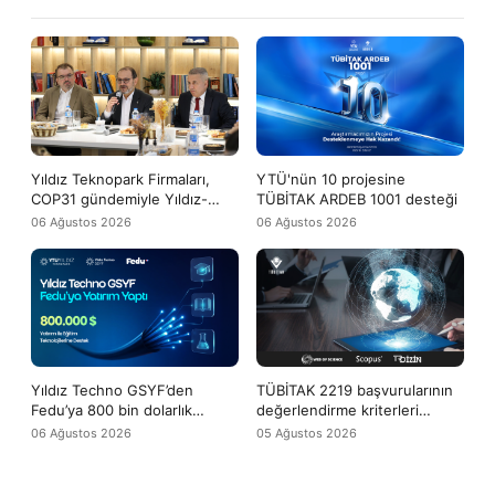
Yıldız Teknopark Firmaları,
YTÜ'nün 10 projesine
COP31 gündemiyle Yıldız-
TÜBİTAK ARDEB 1001 desteği
Tech buluşmasında bir araya
06 Ağustos 2026
06 Ağustos 2026
geldi
Yıldız Techno GSYF’den
TÜBİTAK 2219 başvurularının
Fedu’ya 800 bin dolarlık
değerlendirme kriterleri
yatırım desteği
arasına WoS ve Scopus
06 Ağustos 2026
05 Ağustos 2026
yayınları da girdi