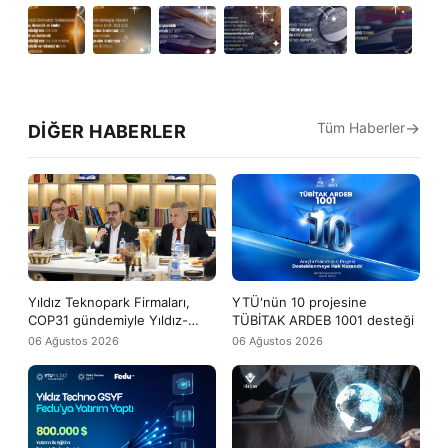
Tüm Haberler
DIĞER HABERLER
Yıldız Teknopark Firmaları,
YTÜ'nün 10 projesine
COP31 gündemiyle Yıldız-
TÜBİTAK ARDEB 1001 desteği
Tech buluşmasında bir araya
06 Ağustos 2026
06 Ağustos 2026
geldi