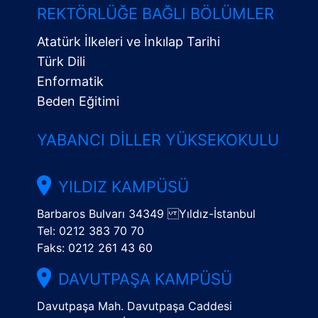
Menü
REKTÖRLÜĞE BAĞLI BÖLÜMLER
Atatürk İlkeleri ve İnkılap Tarihi
Türk Dili
Enformatik
Beden Eğitimi
YABANCI DILLER YÜKSEKOKULU
YILDIZ KAMPÜSÜ
Barbaros Bulvarı 34349 Yıldız-İstanbul
Tel: 0212 383 70 70
Faks: 0212 261 43 60
DAVUTPAŞA KAMPÜSÜ
Davutpaşa Mah. Davutpaşa Caddesi