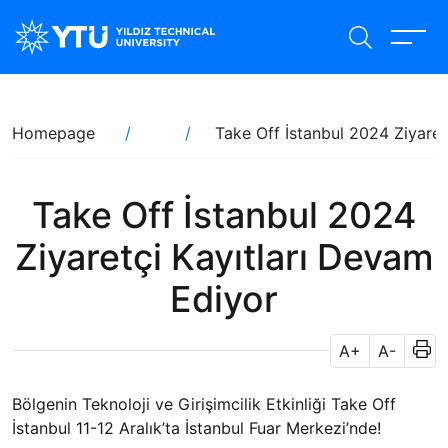
Skip
to
main
content
Breadcrumb
Homepage
Take Off İstanbul 2024 Ziyaret
Take Off İstanbul 2024
Ziyaretçi Kayıtları Devam
Ediyor
A+
A-
Bölgenin Teknoloji ve Girişimcilik Etkinliği Take Off
İstanbul 11-12 Aralık’ta İstanbul Fuar Merkezi’nde!