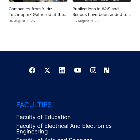
Companies from Yıldız
Publications in WoS and
Technopark Gathered at the
Scopus have been added to
Yıldız-Tech Meeting to
the evaluation criteria for
06 August 2026
05 August 2026
Discuss the COP31 Agenda
TÜBİTAK 2219 applications
FACULTIES
Faculty of Education
Faculty of Electrical And Electronics
Engineering